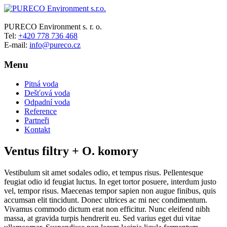
PURECO
PURECO Environment s. r. o.
Tel:
+420 778 736 468
Environment
E-mail:
info@pureco.cz
s.r.o.
Menu
The
Pure
Pitná voda
Eco
Dešťová voda
Odpadní voda
Reference
Partneři
Kontakt
Ventus filtry + O. komory
Vestibulum sit amet sodales odio, et tempus risus. Pellentesque
feugiat odio id feugiat luctus. In eget tortor posuere, interdum justo
vel, tempor risus. Maecenas tempor sapien non augue finibus, quis
accumsan elit tincidunt. Donec ultrices ac mi nec condimentum.
Vivamus commodo dictum erat non efficitur. Nunc eleifend nibh
massa, at gravida turpis hendrerit eu. Sed varius eget dui vitae