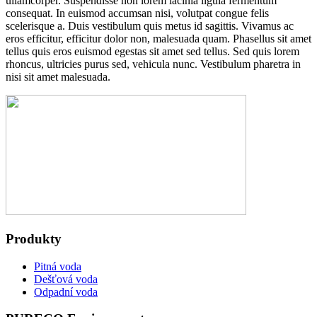
ullamcorper. Suspendisse non lorem lacinia ligula fermentum
consequat. In euismod accumsan nisi, volutpat congue felis
scelerisque a. Duis vestibulum quis metus id sagittis. Vivamus ac
eros efficitur, efficitur dolor non, malesuada quam. Phasellus sit amet
tellus quis eros euismod egestas sit amet sed tellus. Sed quis lorem
rhoncus, ultricies purus sed, vehicula nunc. Vestibulum pharetra in
nisi sit amet malesuada.
Produkty
Pitná voda
Dešťová voda
Odpadní voda