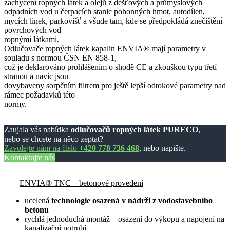
zachycení ropných látek a olejů z dešťových a průmyslových
odpadních vod u čerpacích stanic pohonných hmot, autodílen,
mycích linek, parkovišť a všude tam, kde se předpokládá znečištění
povrchových vod
ropnými látkami.
Odlučovače ropných látek kapalin ENVIA® mají parametry v
souladu s normou ČSN EN 858-1,
což je deklarováno prohlášením o shodě CE a zkouškou typu třetí
stranou a navíc jsou
dovybaveny sorpčním filtrem pro ještě lepší odtokové parametry nad
rámec požadavků této
normy.
Zaujala vás nabídka
odlučovačů ropných látek PURECO
,
nebo se chcete na něco zeptat?
Zavolejte nám na číslo
+420 778 736 468
, nebo napište.
Kontaktujte nás
ENVIA® TNC – betonové provedení
ucelená
technologie osazená v nádrži z vodostavebního
betonu
rychlá jednoduchá montáž – osazení do výkopu a napojení na
kanalizační potrubí