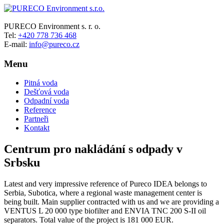
PURECO
PURECO Environment s. r. o.
Tel:
+420 778 736 468
Environment
E-mail:
info@pureco.cz
s.r.o.
Menu
The
Pure
Pitná voda
Eco
Dešťová voda
Odpadní voda
Reference
Partneři
Kontakt
Centrum pro nakládání s odpady v
Srbsku
Latest and very impressive reference of Pureco IDEA belongs to
Serbia, Subotica, where a regional waste management center is
being built. Main supplier contracted with us and we are providing a
VENTUS L 20 000 type biofilter and ENVIA TNC 200 S-II oil
separators. Total value of the project is 181 000 EUR.